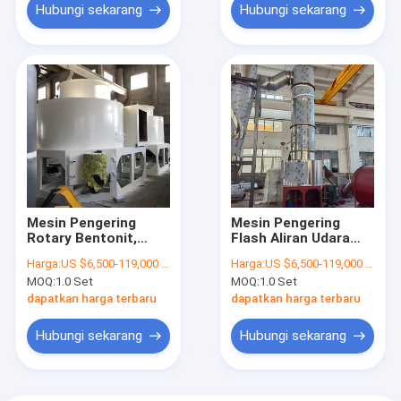
Hubungi sekarang
Hubungi sekarang
Mesin Pengering
Mesin Pengering
Rotary Bentonit,
Flash Aliran Udara
Pengering Flash Spin
Berkecepatan Tinggi
Harga:
US $6,500-119,000 / Piece | 1 Piece (Min. Order)
Harga:
US $6,500-119,000 / Piece | 1 Piece (Min. Order)
Berkecepatan Tinggi
Pengoperasian
MOQ:
1.0 Set
MOQ:
1.0 Set
Sederhana Pengering
Evaporator
dapatkan harga terbaru
dapatkan harga terbaru
Hubungi sekarang
Hubungi sekarang