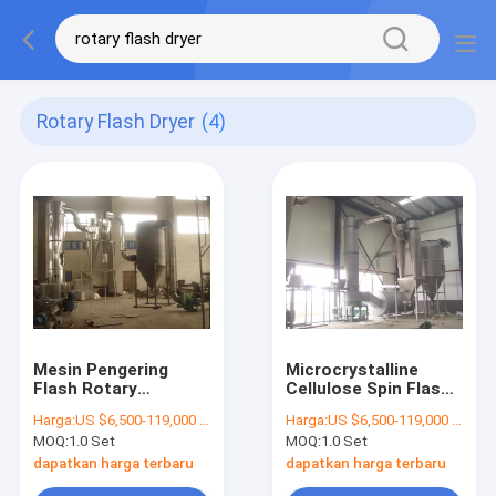
Rotary Flash Dryer
(4)
Mesin Pengering
Microcrystalline
Flash Rotary
Cellulose Spin Flash
Stainless Steel
Dryer Produsen
Harga:
US $6,500-119,000 / Piece | 1 Piece (Min. Order)
Harga:
US $6,500-119,000 / Piece | 1 Piece (Min. Order)
Hemat Energi Untuk
Garansi 1 Tahun
MOQ:
1.0 Set
MOQ:
1.0 Set
Pestisida
dapatkan harga terbaru
dapatkan harga terbaru