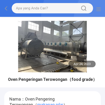
Apr 24, 2023
Oven Pengeringan Terowongan（food grade）
Nama：Oven Pengering
Terowongan（
makanan
nilai
）